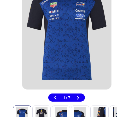
1
7
/