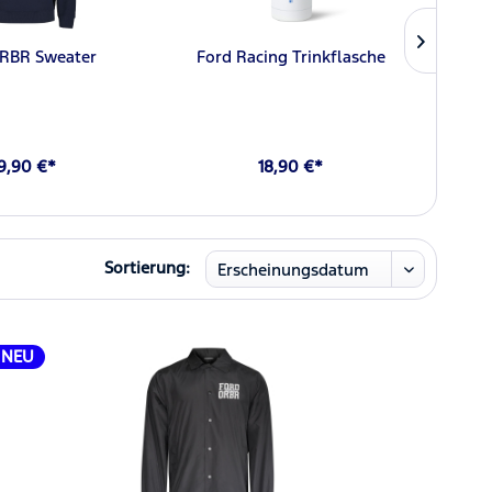
ORBR Sweater
Ford Racing Trinkflasche
For
9,90 €*
18,90 €*
Sortierung:
NEU