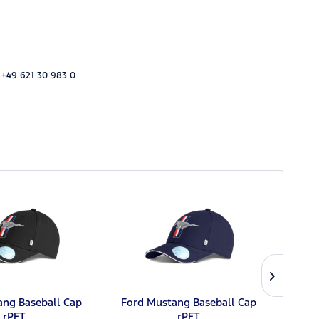
 +49 621 30 983 0
ang Baseball Cap
Ford Mustang Baseball Cap
Ford H
rPET
rPET