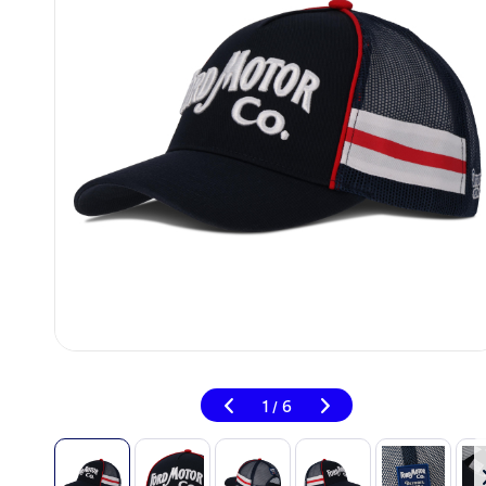
1
6
/