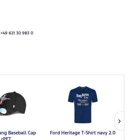
 +49 621 30 983 0
ang Baseball Cap
Ford Heritage T-Shirt navy 2.0
F
rPET