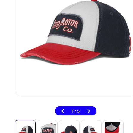
1
5
/