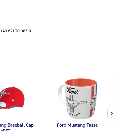
 +49 621 30 983 0
ang Baseball Cap
Ford Mustang Tasse
Built
rPET