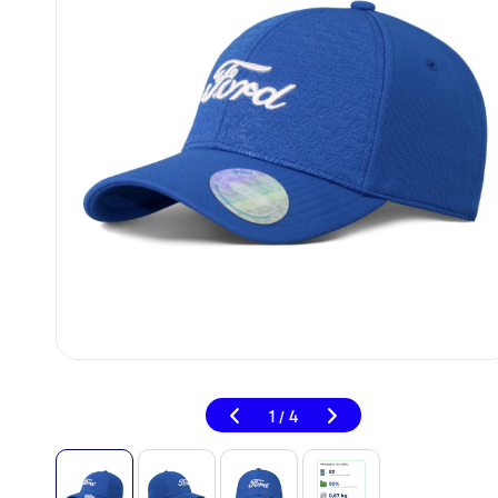
1
4
/