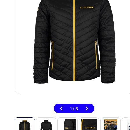
1
8
/