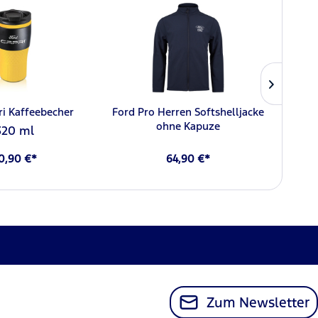
ri Kaffeebecher
Ford Pro Herren Softshelljacke
Fo
ohne Kapuze
320 ml
0,90 €*
64,90 €*
Zum Newsletter