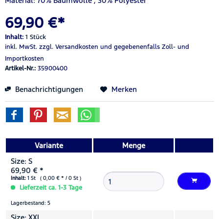
Material: 70% Baumwolle , 30% Polyester
69,90 €*
Inhalt:
1 Stück
inkl. MwSt.
zzgl. Versandkosten
und gegebenenfalls Zoll- und
Importkosten
Artikel-Nr.:
35900400
Benachrichtigungen
Merken
Variante
Menge
Size: S
69,90 € *
Inhalt:
1 St ( 0,00 € * / 0 St )
Lieferzeit ca. 1-3 Tage
Lagerbestand: 5
Size: XXL