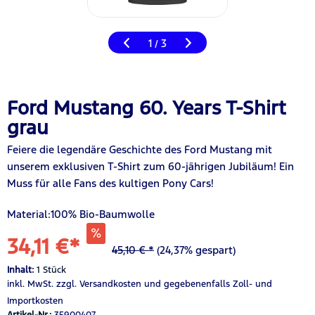
1
3
/
Ford Mustang 60. Years T-Shirt
grau
Feier
e
die legendäre Geschichte des Ford Mustang mit
unserem exklusiven T-Shirt zum 60-jährigen Jubiläum! Ein
Muss für alle Fans des kultigen Pony Cars!
Material:100% Bio-Baumwolle
34,11 €*
45,10 € *
(24,37% gespart)
Inhalt:
1 Stück
inkl. MwSt.
zzgl. Versandkosten
und gegebenenfalls Zoll- und
Importkosten
Artikel-Nr.:
35900407