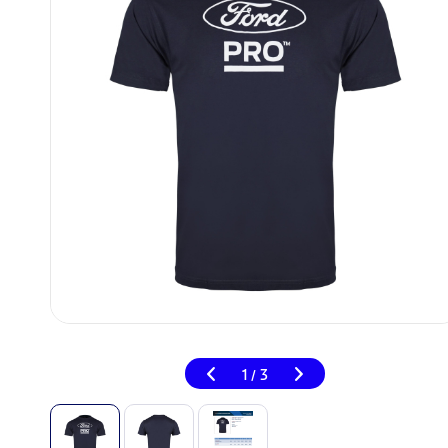
1
3
/