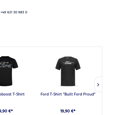
 +49 621 30 983 0
oboost T-Shirt
Ford T-Shirt "Built Ford Proud"
Ford S
9,90 €*
19,90 €*