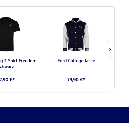
g T-Shirt Freedom
Ford College Jacke
Ford 
schwarz
2,90 €*
79,90 €*