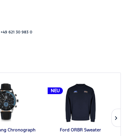
 +49 621 30 983 0
NEU
NEU
ang Chronograph
Ford ORBR Sweater
Ford