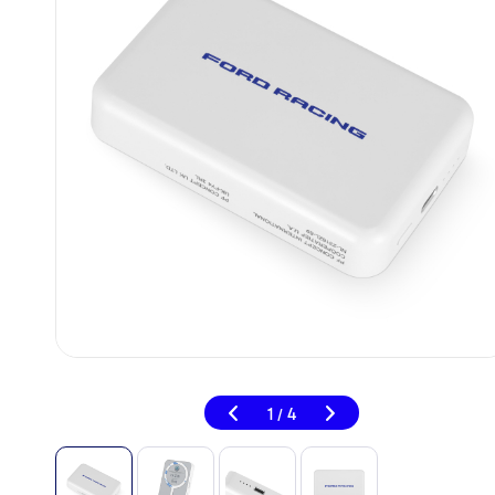
1
4
/