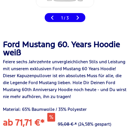
1
3
/
Ford Mustang 60. Years Hoodie
weiß
Feier
e
sechs Jahrzehnte unvergleichlichen Stils und Leistung
mit unserem exklusiven Ford Mustang 60 Years Hoodie!
Dieser Kapuzenpullover ist ein absolutes Muss für
alle
, d
ie
die Legende Ford Mustang lieb
en
. Hole
Dir Deinen
Ford
Mustang 60th Anniversary Hoodie noch heute - und
Du wirst
nie mehr aufhören, ihn zu tragen!
Material: 65% Baumwolle / 35% Polyester
ab 71,71 €*
95,08 € *
(24,58% gespart)