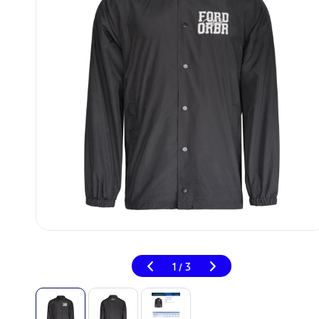
1
3
/