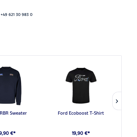
 +49 621 30 983 0
NEU
ORBR Sweater
Ford Ecoboost T-Shirt
For
9,90 €*
19,90 €*