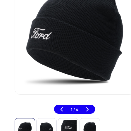
1
4
/