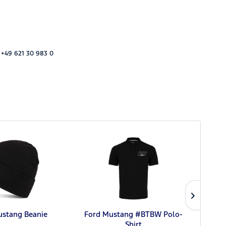
 +49 621 30 983 0
ustang Beanie
Ford Mustang #BTBW Polo-
Ford 
Shirt