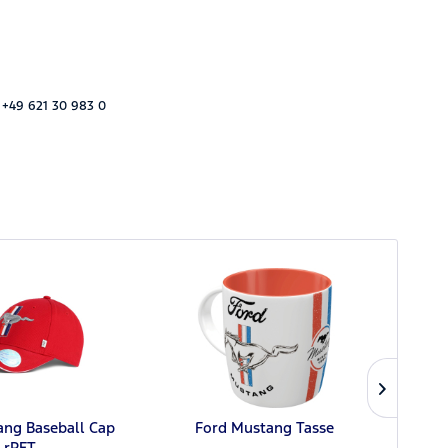
 +49 621 30 983 0
ang Baseball Cap
Ford Mustang Tasse
Built
rPET