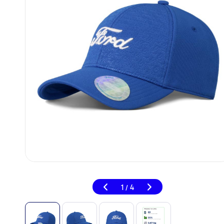
1
4
/