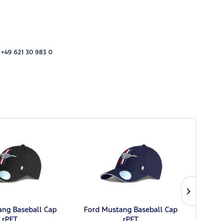
 +49 621 30 983 0
ang Baseball Cap
Ford Mustang Baseball Cap
F
rPET
rPET