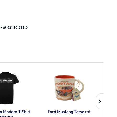
 +49 621 30 983 0
o Modern T-Shirt
Ford Mustang Tasse rot
Ford
schwarz