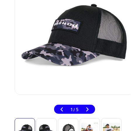
1
5
/