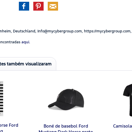
nheim, Deutschland, Info@mycybergroup.com, https://mycybergroup.com,
encontradas
aqui.
ntes também visualizaram
orse Ford
Boné de basebol Ford
Camisola
ng
Mustang Dark Horse preto