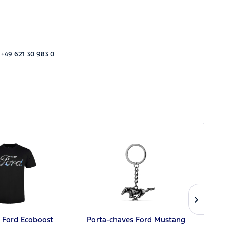
 +49 621 30 983 0
 Ford Ecoboost
Porta-chaves Ford Mustang
T-shi