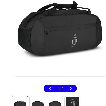
1
4
/