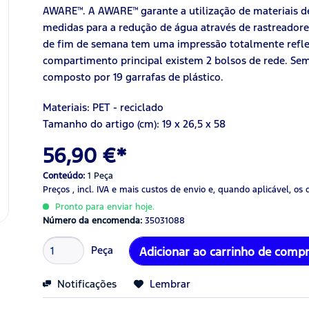
AWARE™. A AWARE™ garante a utilização de materiais de 
medidas para a redução de água através de rastreadores
de fim de semana tem uma impressão totalmente refle
compartimento principal existem 2 bolsos de rede. Sem 
composto por 19 garrafas de plástico.
Materiais: PET - reciclado
Tamanho do artigo (cm):
19
x 26
,5
x 5
8
56,90 €*
Conteúdo:
1 Peça
Preços , incl. IVA
e mais custos de envio
e, quando aplicável, os 
Pronto para enviar hoje.
Número da encomenda:
35031088
Peça
Adicionar ao carrinho de comp
Notificações
Lembrar