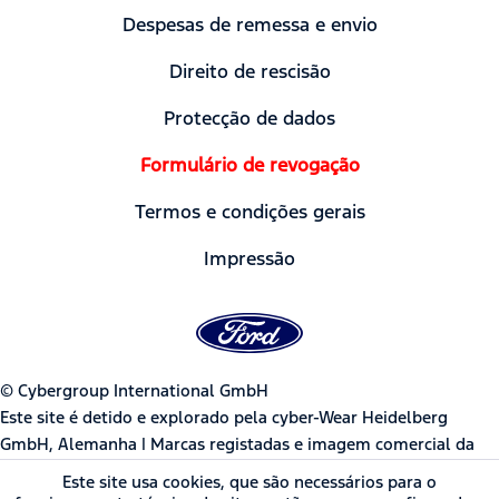
Despesas de remessa e envio
Direito de rescisão
Protecção de dados
Formulário de revogação
Termos e condições gerais
Impressão
© Cybergroup International GmbH
Este site é detido e explorado pela cyber-Wear Heidelberg
GmbH, Alemanha | Marcas registadas e imagem comercial da
Ford Motor Company usadas sob licença pela cyber-Wear
Este site usa cookies, que são necessários para o
Heidelberg GmbH.