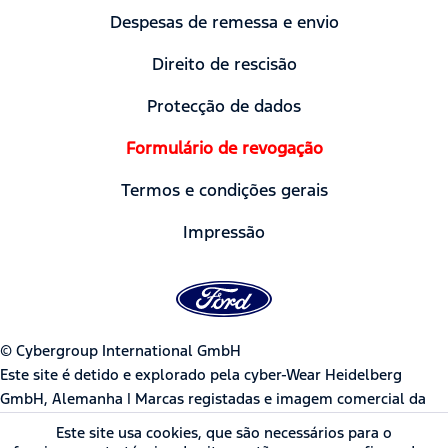
Despesas de remessa e envio
Direito de rescisão
Protecção de dados
Formulário de revogação
Termos e condições gerais
Impressão
© Cybergroup International GmbH
Este site é detido e explorado pela cyber-Wear Heidelberg
GmbH, Alemanha | Marcas registadas e imagem comercial da
Ford Motor Company usadas sob licença pela cyber-Wear
Este site usa cookies, que são necessários para o
Heidelberg GmbH.