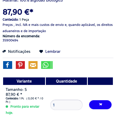
Material: 100
%
algodão biológico
87,90 €*
Conteúdo:
1 Peça
Preços , incl. IVA
e mais custos de envio
e, quando aplicável, os direitos
aduaneiros e de importação
Número da encomenda:
35900494
Notificações
Lembrar
Variante
Quantidade
Tamanho: S
87,90 € *
Conteúdo:
1 Pc ( 0,00 € * / 0
Pc )
Pronto para enviar
hoje.