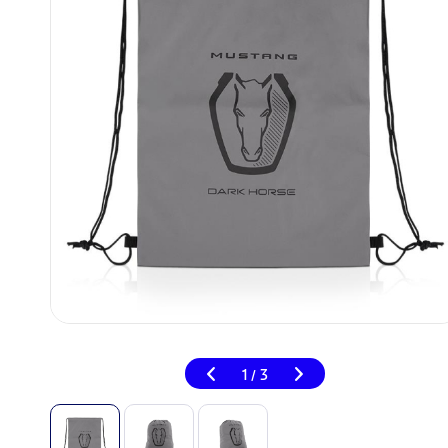
1
3
/