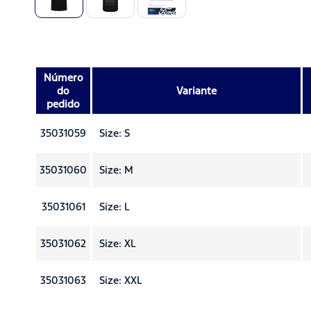
Número
do
Variante
pedido
35031059
Size: S
35031060
Size: M
35031061
Size: L
35031062
Size: XL
35031063
Size: XXL