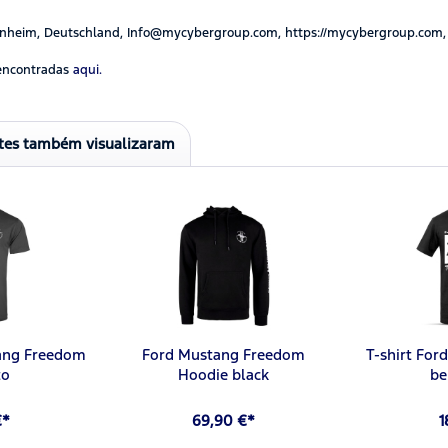
nheim, Deutschland, Info@mycybergroup.com, https://mycybergroup.com,
encontradas
aqui.
ntes também visualizaram
tang Freedom
Ford Mustang Freedom
T-shirt For
to
Hoodie black
be
€*
69,90 €*
1