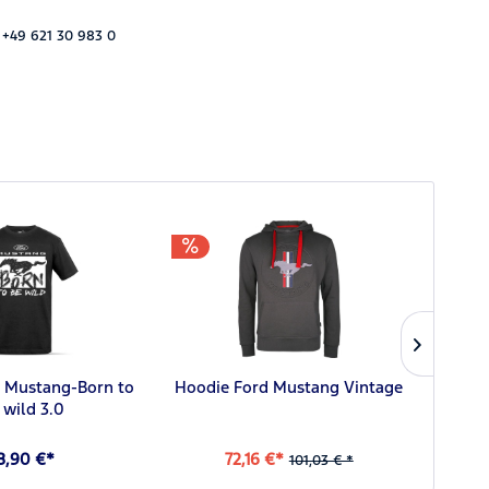
 +49 621 30 983 0
d Mustang-Born to
Hoodie Ford Mustang Vintage
Fo
 wild 3.0
8,90 €*
72,16 €*
101,03 € *