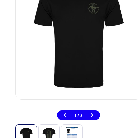
1
3
/