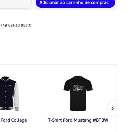
Adicionar ao carrinho de compras
 +49 621 30 983 0
 Ford College
T-Shirt Ford Mustang #BTBW
B
Must