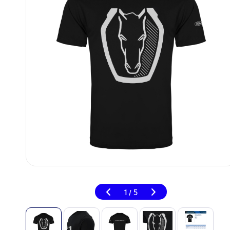
1
5
/