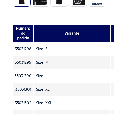
Número
do
Variante
pedido
35031298
Size: S
35031299
Size: M
35031300
Size: L
35031301
Size: XL
35031302
Size: XXL