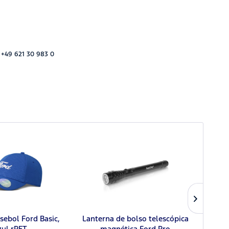
 +49 621 30 983 0
sebol Ford Basic,
Lanterna de bolso telescópica
zul rPET
magnética Ford Pro