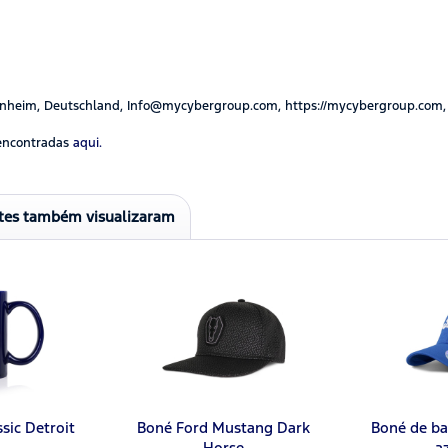
nheim, Deutschland, Info@mycybergroup.com, https://mycybergroup.com,
encontradas
aqui.
ntes também visualizaram
sic Detroit
Boné Ford Mustang Dark
Boné de ba
Horse
a