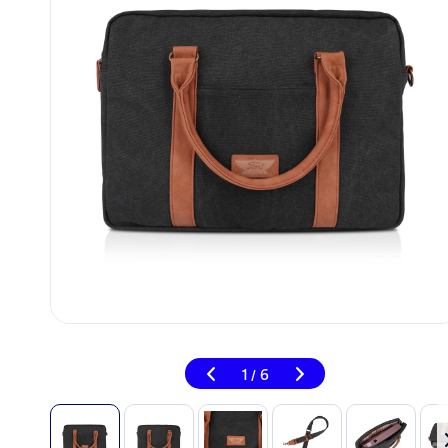
1
6
/