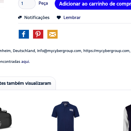
Peça
Adicionar ao carrinho de comp
Notificações
Lembrar
nheim, Deutschland, Info@mycybergroup.com, https://mycybergroup.com,
encontradas
aqui.
ntes também visualizaram