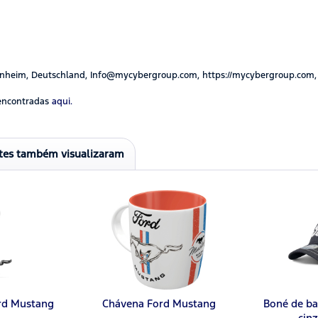
nheim, Deutschland, Info@mycybergroup.com, https://mycybergroup.com,
encontradas
aqui.
ntes também visualizaram
rd Mustang
Chávena Ford Mustang
Boné de ba
cin