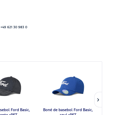
 +49 621 30 983 0
sebol Ford Basic,
Boné de basebol Ford Basic,
Boné
zento rPET
azul rPET