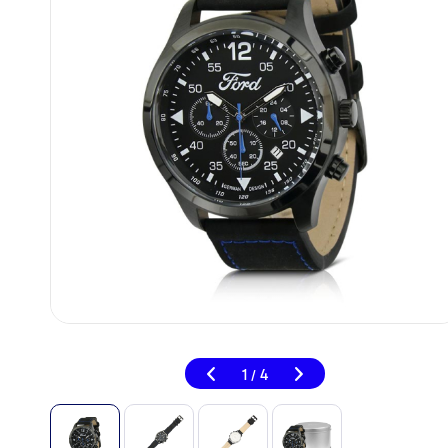
1
4
/