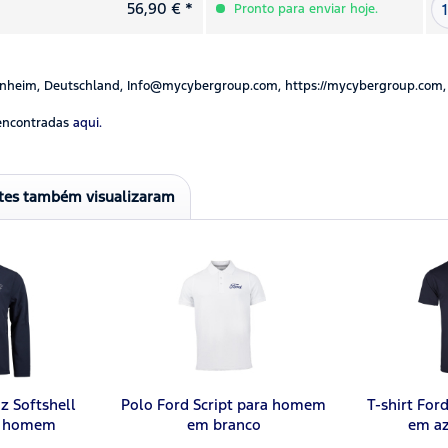
56,90 € *
Pronto para enviar hoje.
nheim, Deutschland, Info@mycybergroup.com, https://mycybergroup.com,
encontradas
aqui.
ntes também visualizaram
z Softshell
Polo Ford Script para homem
T-shirt Fo
a homem
em branco
em a