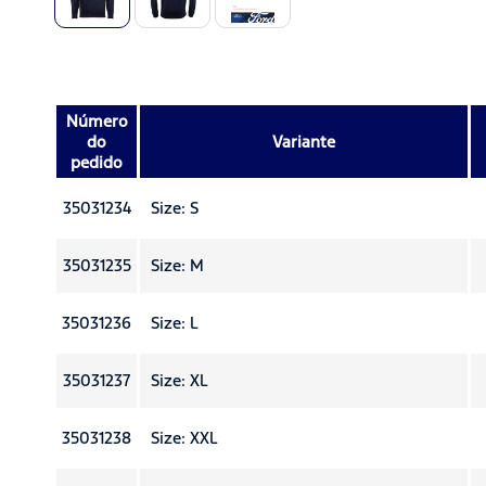
Número
do
Variante
pedido
35031234
Size: S
35031235
Size: M
35031236
Size: L
35031237
Size: XL
35031238
Size: XXL