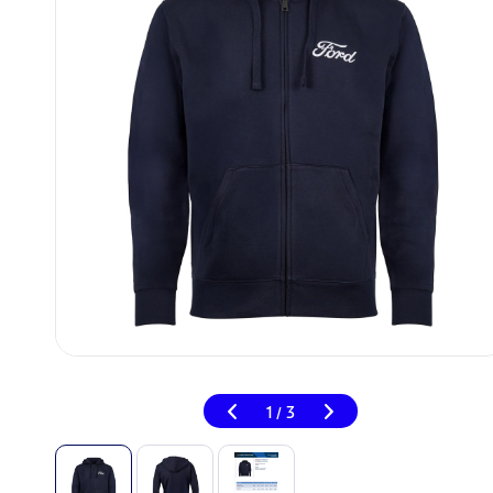
1
3
/