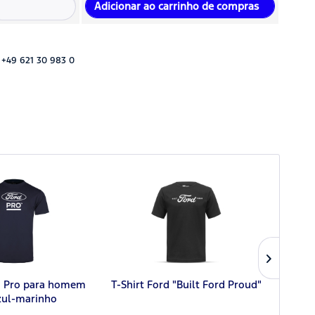
Adicionar ao carrinho de compras
 +49 621 30 983 0
rd Pro para homem
T-Shirt Ford "Built Ford Proud"
Polo 
zul-marinho