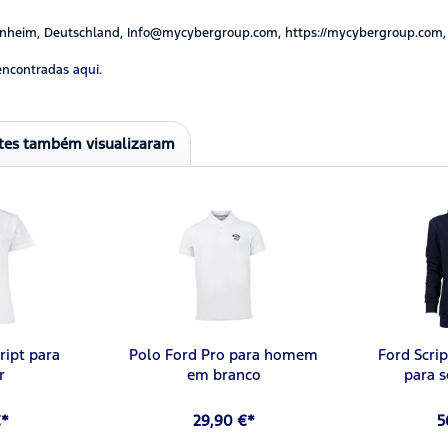
nheim, Deutschland, Info@mycybergroup.com, https://mycybergroup.com,
encontradas
aqui.
ntes também visualizaram
ript para
Polo Ford Pro para homem
Ford Scri
r
em branco
para 
€*
29,90 €*
5