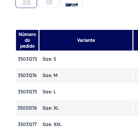
Número
do
Variante
pedido
35031273
Size: S
35031274
Size: M
35031275
Size: L
35031276
Size: XL
35031277
Size: XXL