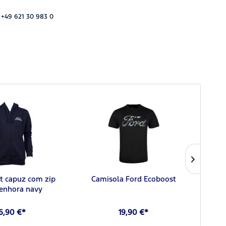
 +49 621 30 983 0
pt capuz com zip
Camisola Ford Ecoboost
Ford 
senhora navy
p
6,90 €*
19,90 €*