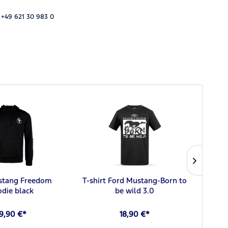
 +49 621 30 983 0
stang Freedom
T-shirt Ford Mustang-Born to
M
die black
be wild 3.0
9,90 €*
18,90 €*