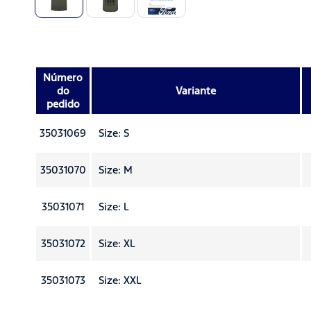
Número
do
Variante
pedido
35031069
Size: S
35031070
Size: M
35031071
Size: L
35031072
Size: XL
35031073
Size: XXL