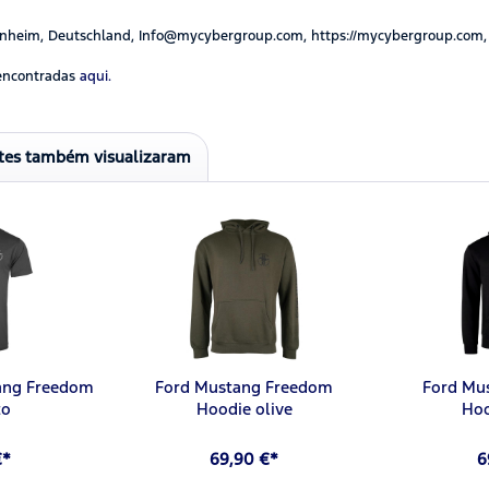
nheim, Deutschland, Info@mycybergroup.com, https://mycybergroup.com,
encontradas
aqui.
ntes também visualizaram
tang Freedom
Ford Mustang Freedom
Ford Mu
to
Hoodie olive
Hoo
€*
69,90 €*
6