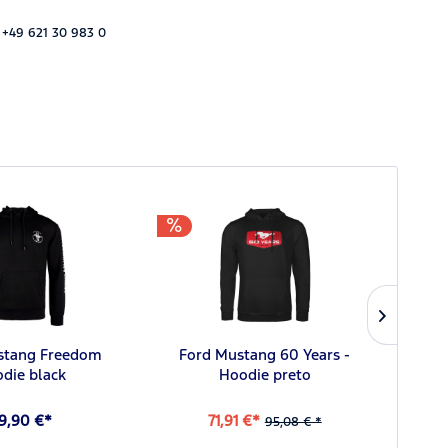
 +49 621 30 983 0
stang Freedom
Ford Mustang 60 Years -
For
die black
Hoodie preto
9,90 €*
71,91 €*
95,08 € *