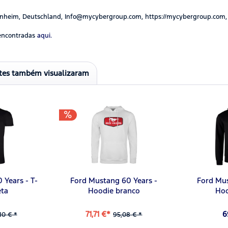
nheim, Deutschland, Info@mycybergroup.com, https://mycybergroup.com,
encontradas
aqui.
ntes também visualizaram
 Years - T-
Ford Mustang 60 Years -
Ford Mu
eta
Hoodie branco
Hoo
71,71 €*
6
10 € *
95,08 € *