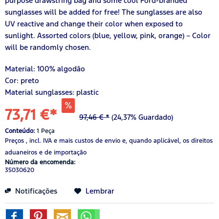
purpose drawstring bag and some cool Ford-branded
sunglasses will be added for free! The sunglasses are also
UV reactive and change their color when exposed to
sunlight. Assorted colors (blue, yellow, pink, orange) – Color
will be randomly chosen.
Material:
100%
algodão
Cor: preto
Material sunglasses: plastic
73,71 €*
97,46 € *
(24,37% Guardado)
Conteúdo:
1 Peça
Preços , incl. IVA
e mais custos de envio
e, quando aplicável, os direitos
aduaneiros e de importação
Número da encomenda:
35030620
Notificações
Lembrar