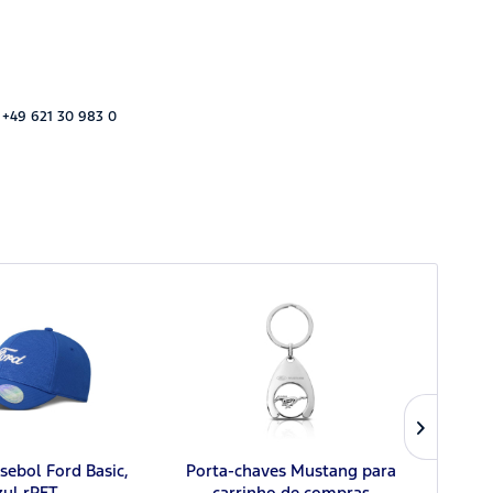
 +49 621 30 983 0
sebol Ford Basic,
Porta-chaves Mustang para
Ch
zul rPET
carrinho de compras