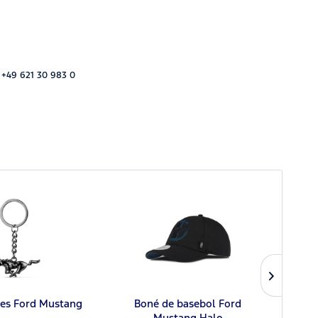
 +49 621 30 983 0
ves Ford Mustang
Boné de basebol Ford
Plac
Mustang Halo