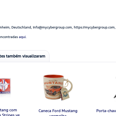
nheim, Deutschland, Info@mycybergroup.com, https://mycybergroup.com,
encontradas
aqui.
ntes também visualizaram
stang com
Caneca Ford Mustang
Porta-cha
 Stripes ve
vermelha