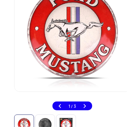
1
3
/