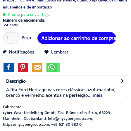
Preços , incl. IVA
e mais custos de envio
e, quando aplicável, os direitos
aduaneiros e de importação
Pronto para enviar hoje.
Número da encomenda:
35031265
Peça
Adicionar ao carrinho de compras
Notificações
Lembrar
Descrição
A fita Ford Heritage nas cores clássicas azul-marinho,
branco e vermelho acentua na perfeição...
mais
Fabricante:
cyber-Wear Heidelberg GmbH, Elsa-Brändström-Str. 4, 68229
Mannheim, Deutschland, Info@mycybergroup.com,
https://mycybergroup.com, +49 621 30 983 0