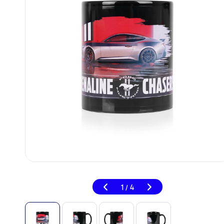
1
4
/