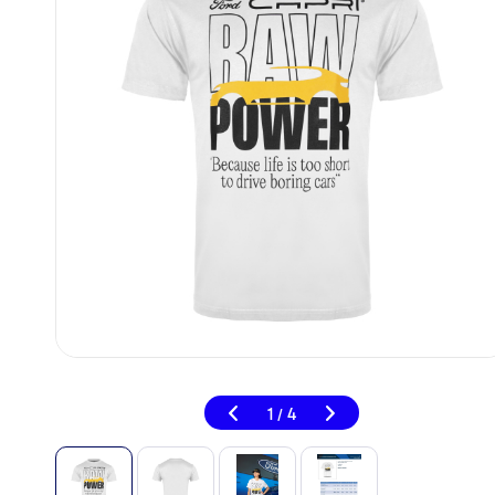
1
4
/