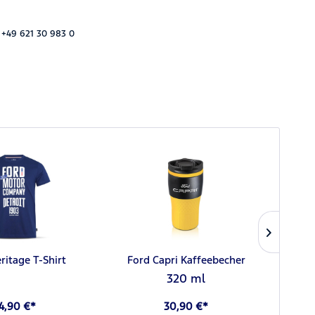
 +49 621 30 983 0
ritage T-Shirt
Ford Capri Kaffeebecher
F
320 ml
4,90 €*
30,90 €*