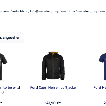
nheim, Deutschland, Info@mycybergroup.com, https://mycybergroup.com,
ls angesehen
n to be wild
Ford Capri Herren Loftjacke
Ford He
3.0
€*
142,90 €*
2