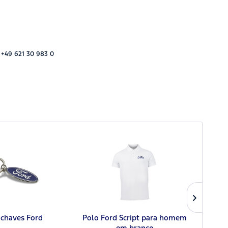
 +49 621 30 983 0
-chaves Ford
Polo Ford Script para homem
T-shi
em branco