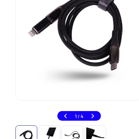
1
4
/