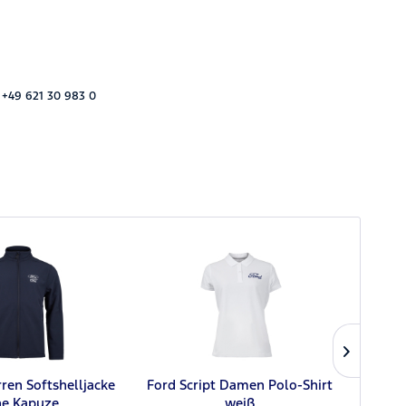
 +49 621 30 983 0
ren Softshelljacke
Ford Script Damen Polo-Shirt
F
e Kapuze
weiß