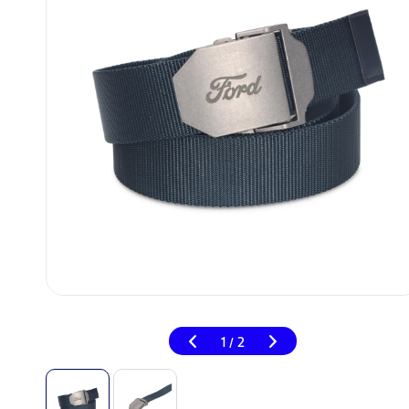
1
2
/