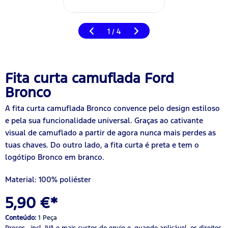
1
4
/
Fita curta camuflada Ford
Bronco
A fita curta camuflada Bronco convence pelo design estiloso
e pela sua funcionalidade universal. Graças ao cativante
visual de camuflado a partir de agora nunca mais perdes as
tuas chaves. Do outro lado, a fita curta é preta e tem o
logótipo Bronco em branco.
Material: 100% poliéster
5,90 €*
Conteúdo:
1 Peça
Preços , incl. IVA
e mais custos de envio
e, quando aplicável, os direitos