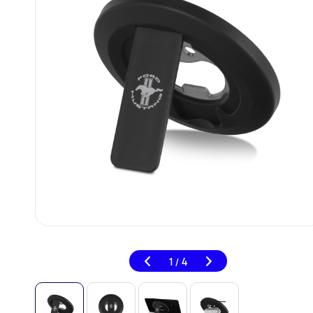
1
4
/