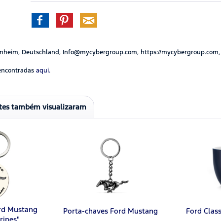
nheim, Deutschland, Info@mycybergroup.com, https://mycybergroup.com,
encontradas
aqui.
ntes também visualizaram
rd Mustang
Porta-chaves Ford Mustang
Ford Clas
ripes"