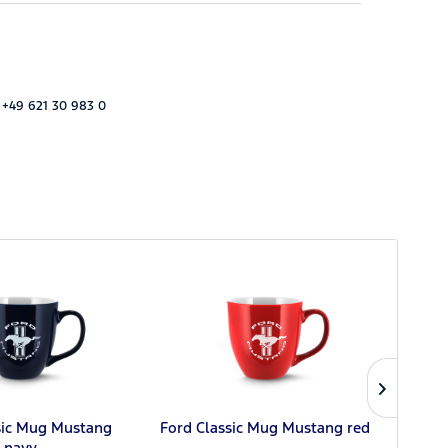
 +49 621 30 983 0
sic Mug Mustang
Ford Classic Mug Mustang red
T-sh
navy