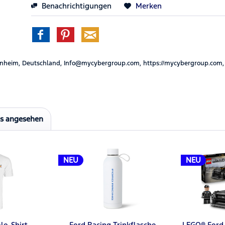
Benachrichtigungen
Merken
nheim, Deutschland, Info@mycybergroup.com, https://mycybergroup.com,
ls angesehen
NEU
NEU
lo-Shirt
Ford Racing Trinkflasche
LEGO® Ford