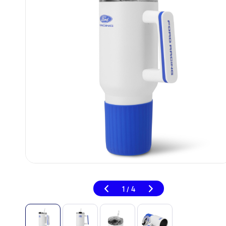
1
4
/