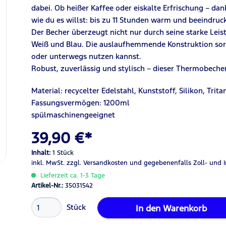
dabei. Ob heißer Kaffee oder eiskalte Erfrischung – da
wie du es willst: bis zu 11 Stunden warm und beeindruc
Der Becher überzeugt nicht nur durch seine starke Leis
Weiß und Blau. Die auslaufhemmende Konstruktion sorgt
oder unterwegs nutzen kannst.
Robust, zuverlässig und stylisch – dieser Thermobecher 
Material: recycelter Edelstahl, Kunststoff, Silikon, Trita
Fassungsvermögen: 1200ml
spülmaschinengeeignet
39,90 €*
Inhalt:
1 Stück
inkl. MwSt.
zzgl. Versandkosten
und gegebenenfalls Zoll- und 
Lieferzeit ca. 1-3 Tage
Artikel-Nr.:
35031542
Stück
In den
Warenkorb