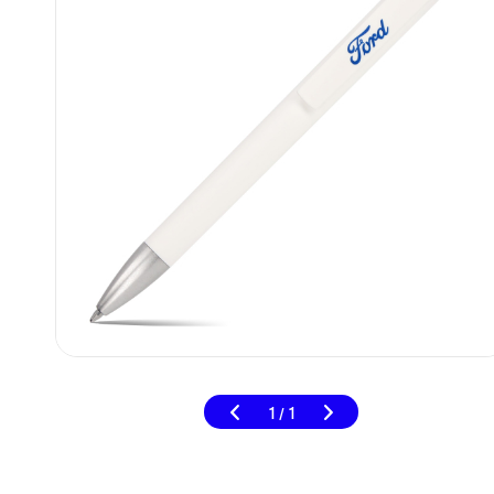
1
1
/