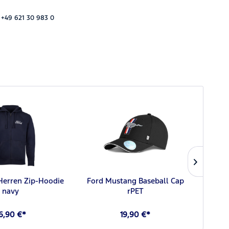
 +49 621 30 983 0
 Herren Zip-Hoodie
Ford Mustang Baseball Cap
Ford 
navy
rPET
6,90 €*
19,90 €*