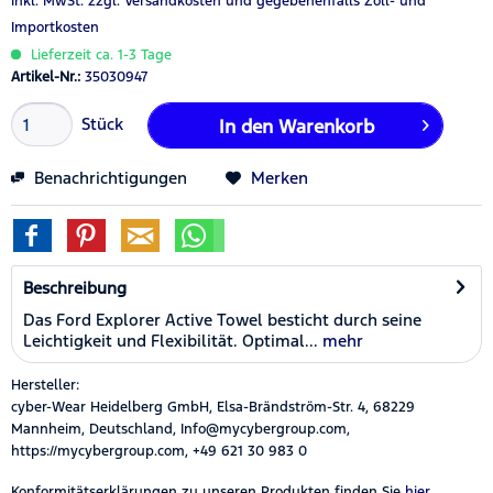
inkl. MwSt.
zzgl. Versandkosten
und gegebenenfalls Zoll- und
Importkosten
Lieferzeit ca. 1-3 Tage
Artikel-Nr.:
35030947
Stück
In den
Warenkorb
Benachrichtigungen
Merken
Beschreibung
Das Ford Explorer Active Towel besticht durch seine
Leichtigkeit und Flexibilität. Optimal...
mehr
Hersteller:
cyber-Wear Heidelberg GmbH, Elsa-Brändström-Str. 4, 68229
Mannheim, Deutschland, Info@mycybergroup.com,
https://mycybergroup.com, +49 621 30 983 0
Konformitätserklärungen zu unseren Produkten finden Sie
hier.