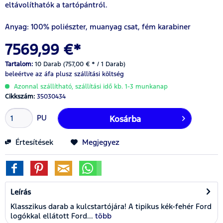
eltávolíthatók a tartópántról.
Anyag: 100% poliészter, muanyag csat, fém karabiner
7569,99 €*
Tartalom:
10 Darab (757,00 € * / 1 Darab)
beleértve az áfa
plusz szállítási költség
Azonnal szállítható, szállítási idő kb. 1-3 munkanap
Cikkszám:
35030434
PU
Kosárba
Értesítések
Megjegyez
Leírás
Klasszikus darab a kulcstartójára! A tipikus kék-fehér Ford
logókkal ellátott Ford...
több