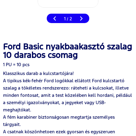
1
2
/
Ford Basic nyakbaakasztó szalag
10 darabos csomag
1 PU = 10 pcs
Klasszikus darab a kulcstartójára!
A tipikus kék-fehér Ford logókkal ellátott Ford kulcstartó
szalag a tökéletes rendszerezo: ráteheti a kulcsokat, illetve
minden fontosat, amit a test közelében kell hordani, például
a személyi igazolványokat, a jegyeket vagy USB-
meghajtókat.
A fém karabiner biztonságosan megtartja személyes
tárgyait.
A csatnak köszönhetoen ezek gyorsan és egyszeruen