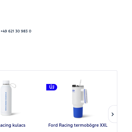
 +49 621 30 983 0
ÚJ
ÚJ
acing kulacs
Ford Racing termobögre XXL
F