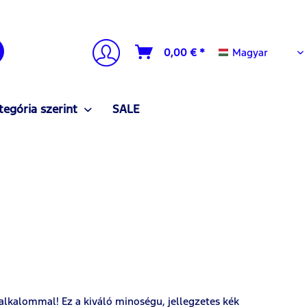
Magyar
0,00 € *
Magyar
tegória szerint
SALE
lkalommal! Ez a kiváló minoségu, jellegzetes kék