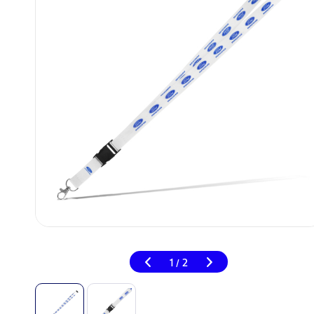
1
2
/