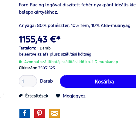
Ford Racing logóval díszített fehér nyakpánt ideális k
belépokártyákhoz.
Anyaga: 80% poliészter, 10% fém, 10% ABS-muanyag
1155,43 €*
Tartalom:
1 Darab
beleértve az áfa
plusz szállítási költség
Azonnal szállítható, szállítási idő kb. 1-3 munkanap
Cikkszám:
35031525
Darab
Kosárba
Értesítések
Megjegyez