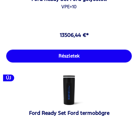
VPE=10
13506,44 €*
Részletek
ÚJ
Ford Ready Set Ford termobögre