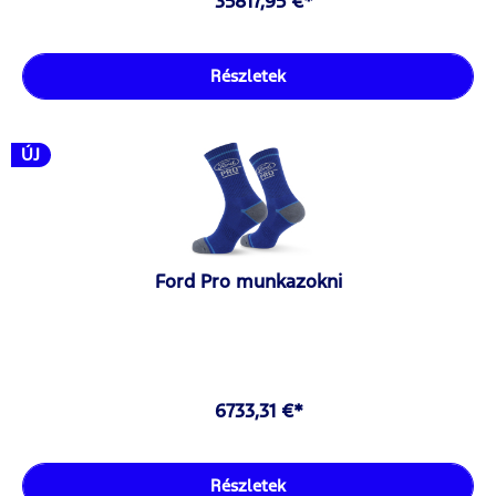
35817,95 €*
Részletek
ÚJ
Ford Pro munkazokni
6733,31 €*
Részletek