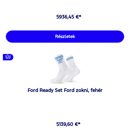
5936,45 €*
Részletek
ÚJ
Ford Ready Set Ford zokni, fehér
5139,60 €*