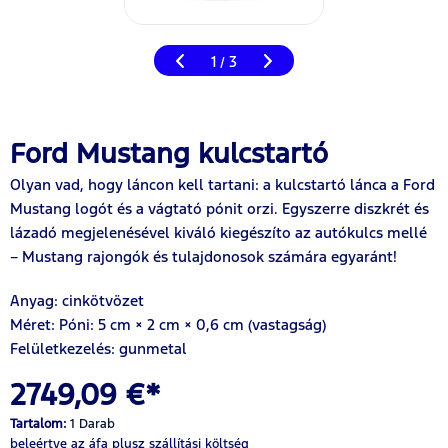
1
3
/
Ford Mustang kulcstartó
Olyan vad, hogy láncon kell tartani: a kulcstartó lánca a Ford
Mustang logót és a vágtató pónit orzi. Egyszerre diszkrét és
lázadó megjelenésével kiváló kiegészíto az autókulcs mellé
– Mustang rajongók és tulajdonosok számára egyaránt!
Anyag: cinkötvözet
Méret: Póni: 5 cm × 2 cm × 0,6 cm (vastagság)
Felületkezelés: gunmetal
2749,09 €*
Tartalom:
1 Darab
beleértve az áfa
plusz szállítási költség