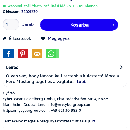
Azonnal szállítható, szállítási idő kb. 1-3 munkanap
Cikkszám:
35021230
Darab
Kosárba
Értesítések
Megjegyez
Leírás
Olyan vad, hogy láncon kell tartani: a kulcstartó lánca a
Ford Mustang logót és a vágtató...
több
Gyártó:
cyber-Wear Heidelberg GmbH, Elsa-Brändström-Str. 4, 68229
Mannheim, Deutschland, Info@mycybergroup.com,
https://mycybergroup.com, +49 621 30 983 0
Termékeink megfelelőségi nyilatkozatait itt találja
itt.