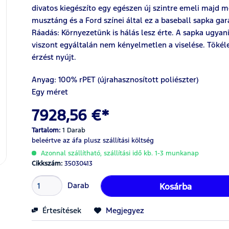
divatos kiegészíto egy egészen új szintre emeli majd 
musztáng és a Ford színei által ez a baseball sapka gar
Ráadás: Környezetünk is hálás lesz érte. A sapka ugyani
viszont egyáltalán nem kényelmetlen a viselése. Tökélet
érzést nyújt.
Anyag:
100%
rPET (újrahasznosított poliészter)
Egy méret
7928,56 €*
Tartalom:
1 Darab
beleértve az áfa
plusz szállítási költség
Azonnal szállítható, szállítási idő kb. 1-3 munkanap
Cikkszám:
35030413
Darab
Kosárba
Értesítések
Megjegyez