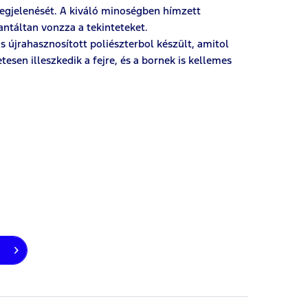
megjelenését. A kiváló minoségben hímzett
antáltan vonzza a tekinteteket.
s újrahasznosított poliészterbol készült, amitol
esen illeszkedik a fejre, és a bornek is kellemes