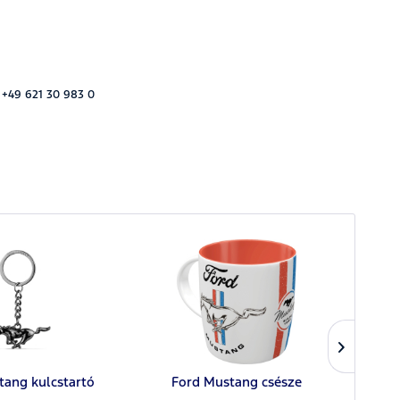
 +49 621 30 983 0
tang kulcstartó
Ford Mustang csésze
Ford