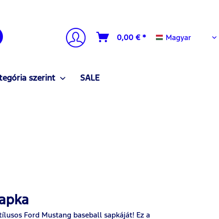
Magyar
0,00 € *
Magyar
tegória szerint
SALE
sapka
tílusos Ford Mustang baseball sapkáját! Ez a