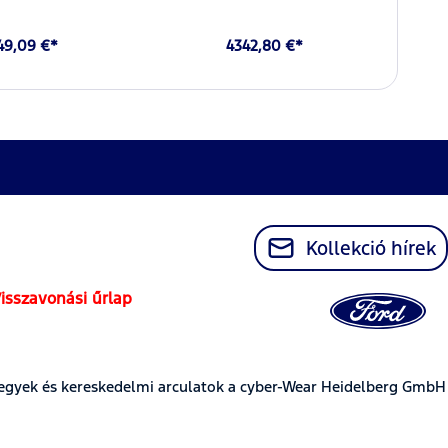
49,09 €*
4342,80 €*
Kollekció hírek
isszavonási űrlap
egyek és kereskedelmi arculatok a cyber-Wear Heidelberg GmbH