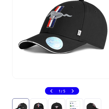
1
5
/