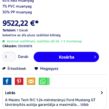
63% ABS muanyag
7% PVC muanyag
30% PP muanyag
9522,22 €*
Tartalom:
1 Darab
beleértve az áfa
plusz szállítási költség
Azonnal szállítható, szállítási idő kb. 1-3 munkanap
Cikkszám:
35030876
Darab
Kosárba
Értesítések
Megjegyez
Leírás
A Maisto Tech R/C 1:24 méretarányú Ford Mustang GT
távirányítós autója garantálja a maximális...
több